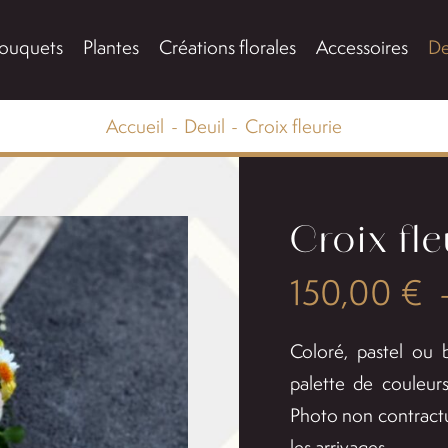
ouquets
Plantes
Créations florales
Accessoires
De
Accueil
Deuil
Croix fleurie
Croix fle
150,00
€
Coloré, pastel ou 
palette de couleur
Photo non contractu
les arrivages.