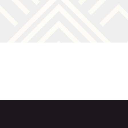
80,00 €
à
208,50 €