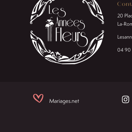
Cont
20 Pla
La-Ro
Lesann
04 90 
Mariages.net