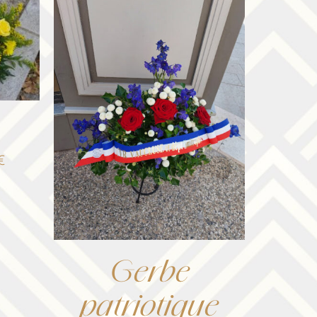
Plage
€
de
prix :
105,00 €
à
Gerbe
393,50 €
patriotique