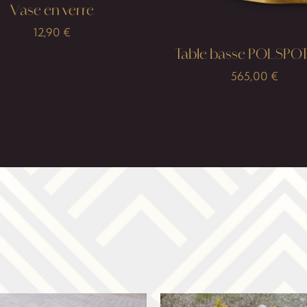
Vase en verre
12,90
€
Table basse POLSPO
565,00
€