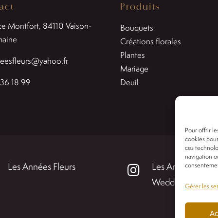
act
Produits
ce Montfort, 84110
Vaison-
Bouquets
maine
Créations florales
Plantes
eesfleurs@yahoo.fr
Mariage
36 18 99
Deuil
Pour offrir l
cookies pour
ces technolo
navigation ou
Les Années Fleurs
Les Années Fleur
consentement
Wedding
Gérer les se
Ac