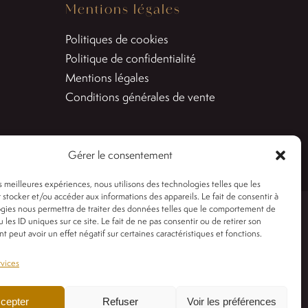
Mentions légales
Politiques de cookies
Politique de confidentialité
Mentions légales
Conditions générales de vente
Gérer le consentement
es meilleures expériences, nous utilisons des technologies telles que les
 stocker et/ou accéder aux informations des appareils. Le fait de consentir à
gies nous permettra de traiter des données telles que le comportement de
 les ID uniques sur ce site. Le fait de ne pas consentir ou de retirer son
s
Les Années Fleurs
 peut avoir un effet négatif sur certaines caractéristiques et fonctions.
rvices
cepter
Refuser
Voir les préférences