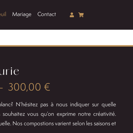
uil
Mariage
Contact
urie
Plage
–
300,00
€
de
blanc? N’hésitez pas à nous indiquer sur quelle
prix :
s souhaitez vous qu’on exprime notre créativité.
elle. Nos compostions varient selon les saisons et
150,00 €