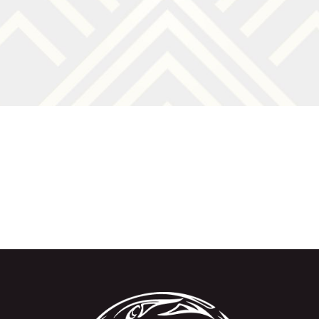
prix :
45,00 €
à
108,50 €