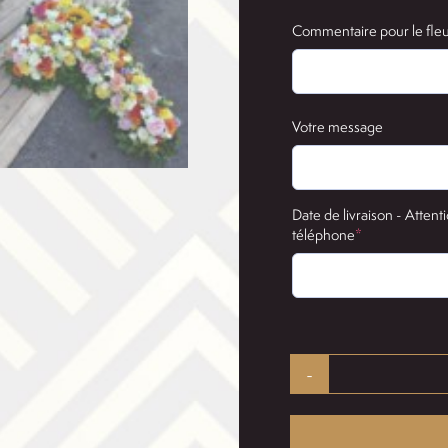
Commentaire pour le fleu
Votre message
Date de livraison - Attenti
(required)
téléphone
*