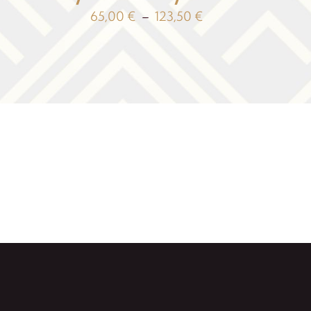
Plage
65,00
€
–
123,50
€
de
prix :
65,00 €
à
123,50 €