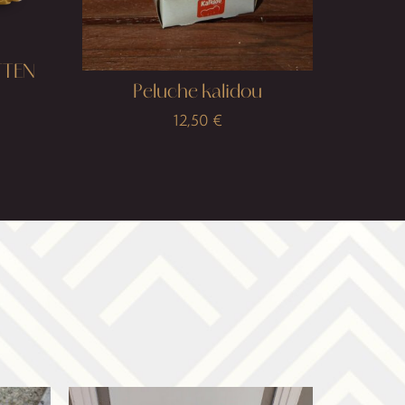
TTEN
Peluche kalidou
12,50
€