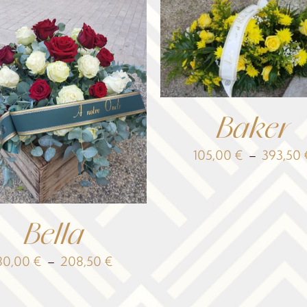
Baker
105,00
€
–
393,50
Bella
Plage
80,00
€
–
208,50
€
de
prix :