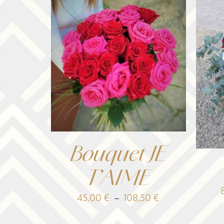
Bouquet JE
T’AIME
Plage
45,00
€
–
108,50
€
de