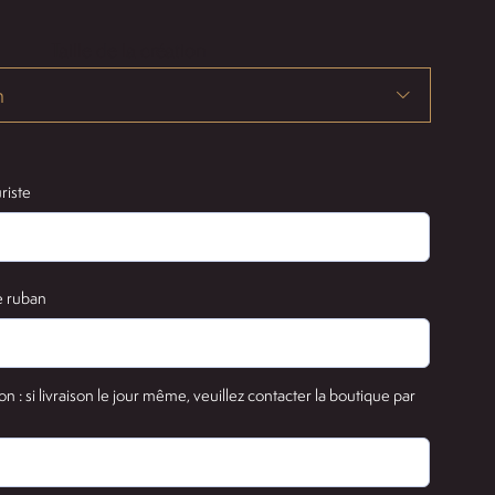
à
Taille de la création
300,00 €

riste
e ruban
on : si livraison le jour même, veuillez contacter la boutique par