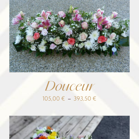
prix :
80,00 €
à
208,50 €
Douceur
Plage
105,00
€
–
393,50
€
de
prix :
105,00 €
à