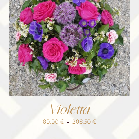
Violetta
Plage
80,00
€
–
208,50
€
de