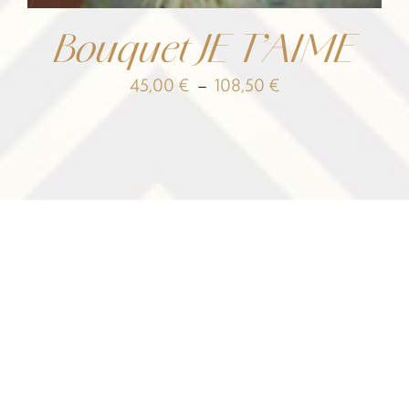
Bouquet JE T’AIME
Plage
45,00
€
–
108,50
€
de
prix :
45,00 €
à
108,50 €