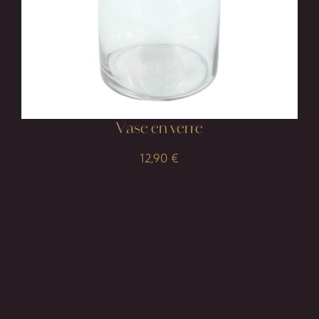
Vase en verre
12,90
€