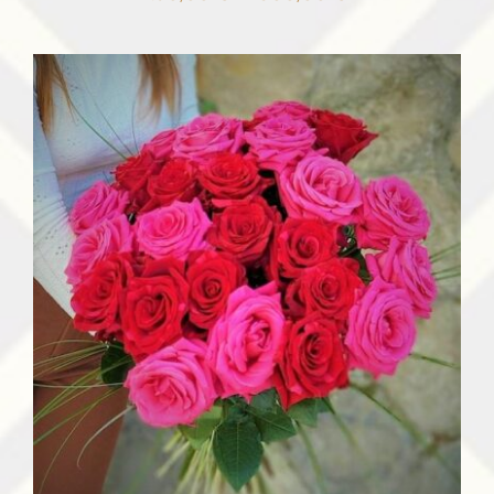
de
prix :
150,00 €
à
300,00 €