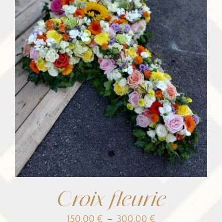
393,50 €
Croix fleurie
Plage
150,00
€
–
300,00
€