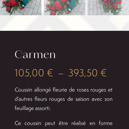
Carmen
Plag
105,00
€
–
393,50
€
de
Coussin allongé fleurie de roses rouges et
prix :
d’autres fleurs rouges de saison avec son
feuillage assorti.
105,
à
Ce coussin peut être réalisé en forme