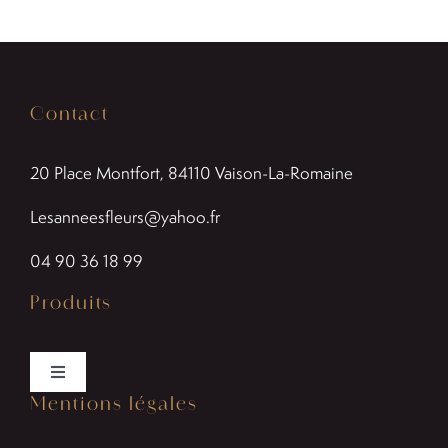
Contact
20 Place Montfort, 84110
Vaison-La-Romaine
Lesanneesfleurs@yahoo.fr
04 90 36 18 99
Produits
Toggle
Mentions légales
Navigation
Bouquets