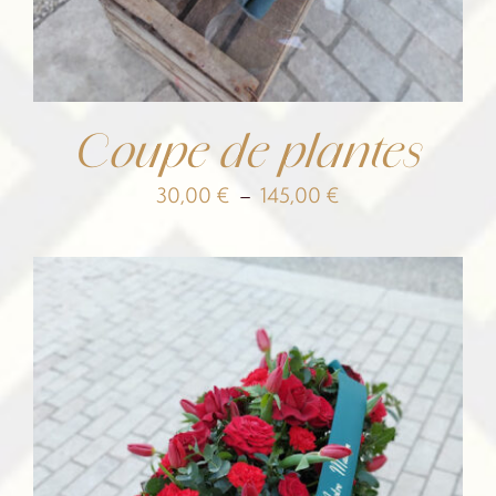
Coupe de plantes
Plage
30,00
€
–
145,00
€
de
prix :
30,00 €
à
145,00 €