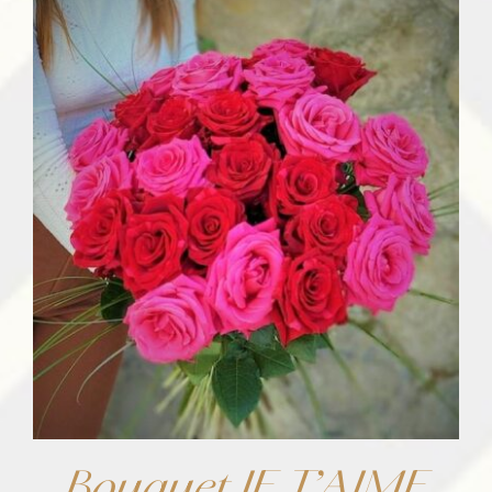
105,00 €
à
393,50 €
Bouquet JE T’AIME