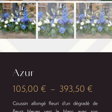
Accessoires
Deuil
Mariage
Contact
Azur
Plag
105,00
€
–
393,50
€
de
Coussin allongé fleuri d’un dégradé de
prix :
fleurs bleues vers le blanc avec son