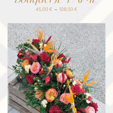
Plage
45,00
€
–
108,50
€
de
prix :
45,00 €
à
108,50 €