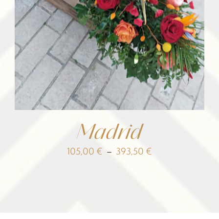
Madrid
Plage
105,00
€
–
393,50
€
de
prix :
105,00 €
à