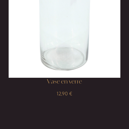
Vase en verre
12,90
€