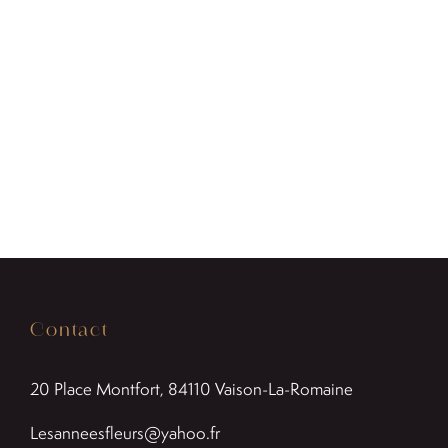
393,50 €
Contact
20 Place Montfort, 84110
Vaison-La-Romaine
Lesanneesfleurs@yahoo.fr