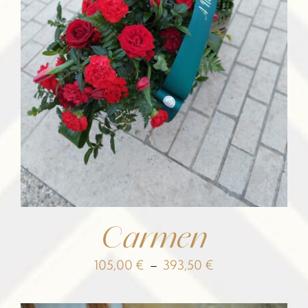
Carmen
Plage
105,00
€
–
393,50
€
de
prix :