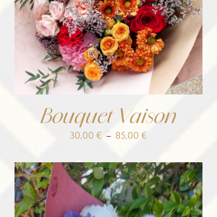
Bouquet Vaison
Plage
30,00
€
–
85,00
€
de
prix :
30,00 €
à
85,00 €