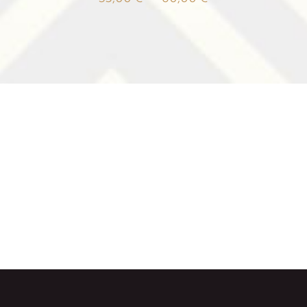
de
prix :
35,00 €
à
80,00 €