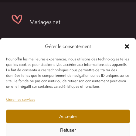
Plantes
Politique de confidentialité
Mariages.net
Mariage
Mentions légales
Deuil
Gérer le consentement
Les Années Fleurs
Conditions générales de vente
Pour offrir les meilleures expériences, nous utilisons des technologies telles
que les cookies pour stocker et/ou accéder aux informations des appareils.
Le fait de consentir à ces technologies nous permettra de traiter des
données telles que le comportement de navigation ou les ID uniques sur ce
Les Années Fleurs Wedding
site. Le fait de ne pas consentir ou de retirer son consentement peut avoir
un effet négatif sur certaines caractéristiques et fonctions.
Gérer les services
Les Années Fleurs
Accepter
Refuser