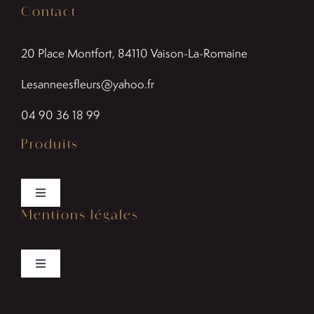
Contact
20 Place Montfort, 84110
Vaison-La-Romaine
Lesanneesfleurs@yahoo.fr
04 90 36 18 99
Produits
Toggle
Mentions légales
Navigation
Bouquets
Toggle
Créations florales
Navigation
Politiques de cookies