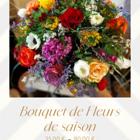
Bouquet de Fleurs
de saison
Plage
35,00
€
–
80,00
€