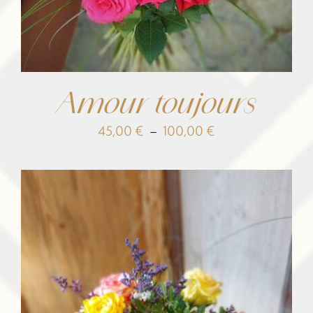
Amour toujours
Plage
45,00
€
–
100,00
€
de
prix :
45,00 €
à
100,00 €