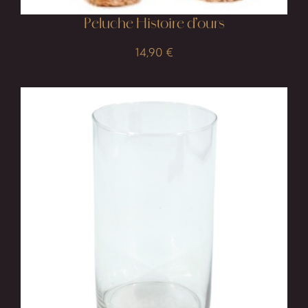
Peluche Histoire d’ours
14,90
€