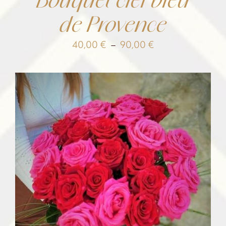
de Provence
Plage
40,00
€
–
90,00
€
de
prix :
40,00 €
à
90,00 €