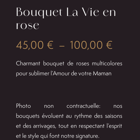
Bouquet La Vie en
rose
Plage
45,00
€
–
100,00
€
de
Charmant bouquet de roses multicolores
prix :
pour sublimer l’Amour de votre Maman
45,00
à
Photo non contractuelle: nos
100,0
bouquets évoluent au rythme des saisons
et des arrivages, tout en respectant l’esprit
et le style qui font notre signature.