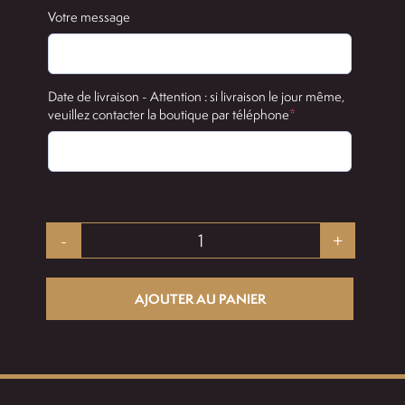
Votre message
Date de livraison - Attention : si livraison le jour même,
(required)
veuillez contacter la boutique par téléphone
*
quantité
de
AJOUTER AU PANIER
Bouquet
La
Vie
en