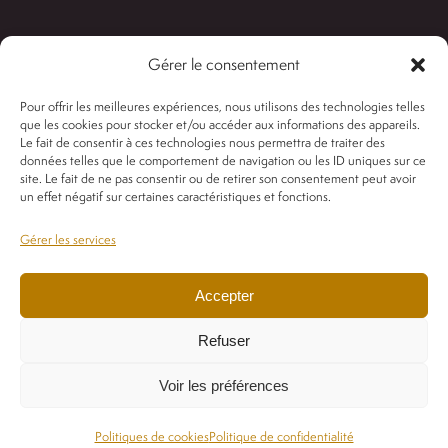
Mentions légales
Deuil
Gérer le consentement
Les Années Fleurs
Conditions générales de vente
Pour offrir les meilleures expériences, nous utilisons des technologies telles
que les cookies pour stocker et/ou accéder aux informations des appareils.
Le fait de consentir à ces technologies nous permettra de traiter des
données telles que le comportement de navigation ou les ID uniques sur ce
Les Années Fleurs Wedding
site. Le fait de ne pas consentir ou de retirer son consentement peut avoir
un effet négatif sur certaines caractéristiques et fonctions.
Gérer les services
Les Années Fleurs
Accepter
Refuser
Les Années Fleurs – MADE WITH ❤ by Symbiose
Voir les préférences
& Agence Miyou
Politiques de cookies
Politique de confidentialité