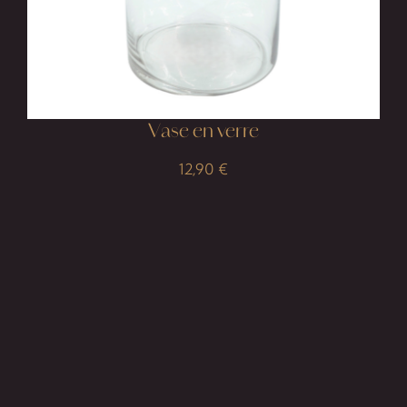
Vase en verre
12,90
€