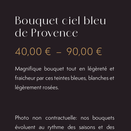
Bouquet ciel bleu
de Provence
Plage
40,00
€
–
90,00
€
de
Magnifique bouquet tout en légèreté et
prix :
fraicheur par ces teintes bleues, blanches et
légèrement rosées.
40,00
à
90,00
Photo non contractuelle: nos bouquets
évoluent au rythme des saisons et des