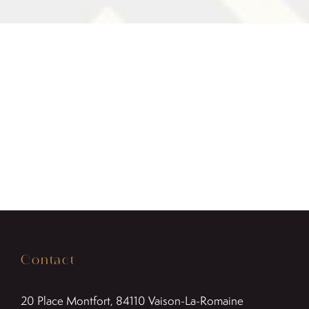
35,00 €
à
80,00 €
Contact
20 Place Montfort, 84110
Vaison-La-Romaine