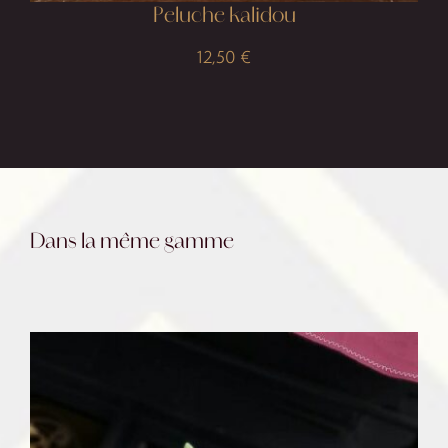
Peluche kalidou
12,50
€
Dans la même gamme