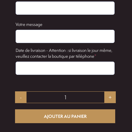
Votre message
Date de livraison - Attention : si livraison le jour même,
(required)
veuillez contacter la boutique par téléphone
*
quantité
de
AJOUTER AU PANIER
Bouquet
ciel