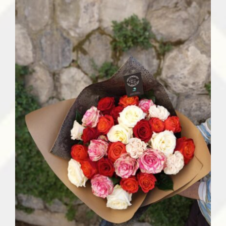
36,00 €
à
80,00 €