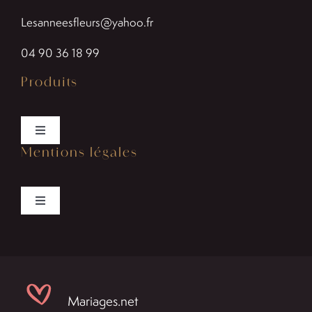
Lesanneesfleurs@yahoo.fr
04 90 36 18 99
Produits
Toggle
Mentions légales
Navigation
Bouquets
Toggle
Créations florales
Navigation
Politiques de cookies
Plantes
Politique de confidentialité
Mariages.net
Mariage