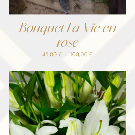
Bouquet La Vie en
rose
Plage
45,00
€
–
100,00
€
de
prix :
45,00 €
à
100,00 €